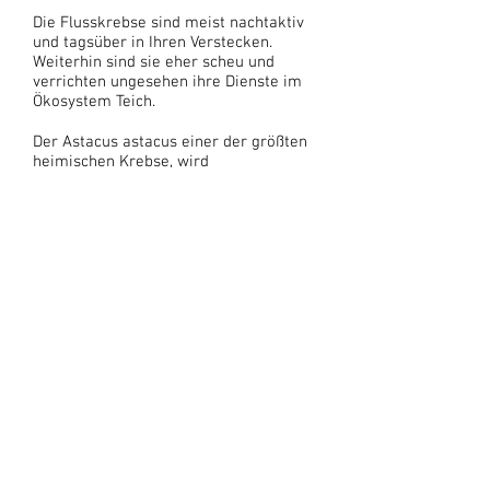
Die Flusskrebse sind meist nachtaktiv
und tagsüber in Ihren Verstecken.
Weiterhin sind sie eher scheu und
verrichten ungesehen ihre Dienste im
Ökosystem Teich.
Der Astacus astacus einer der größten
heimischen Krebse, wird
ausgewachsen bis zu 15 - 20 cm groß
und bis 250 g schwer.
Der Edelkrebs wird mittel- bis
dunkelbraun und es gibt auch
Sonderfärbungen von himmel- und
stahlblau. Seine Scheren werden
relativ groß und sind an der Unterseite
rötlich-orange und die Gelenkshaut am
Scherenfinger leuchtend rot, was ein
deutliches Erkennungszeichen des
Edelkrebses (Astacus astacus) ist.
Weibchen produzieren im Winter
(abhängig von der Wassertemperatur)
etwa 50 - 200 Eier, welche sie an ihren